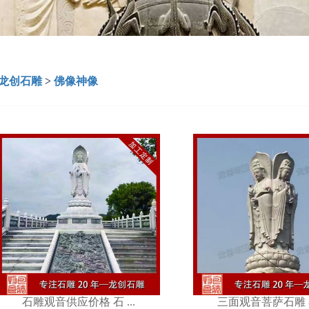
龙创石雕
>
佛像神像
三面观音菩萨石雕 石 ...
花岗岩石雕滴水
石雕观音供应价格 石 ...
三面观音菩萨石雕 石 