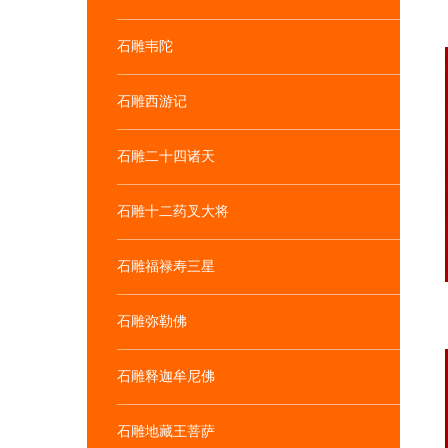
石雕韦陀
石雕西游记
石雕二十四诸天
露天三面观音石雕像价 ...
石雕十二药叉大将
石雕福禄寿三星
石雕弥勒佛
石雕释迦牟尼佛
石雕地藏王菩萨