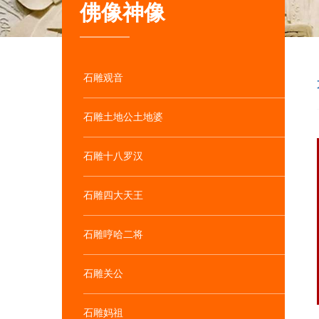
佛像神像
石雕观音
石雕土地公土地婆
石雕十八罗汉
石雕四大天王
石雕哼哈二将
石雕观音供应价格 石 ...
石雕关公
石雕妈祖