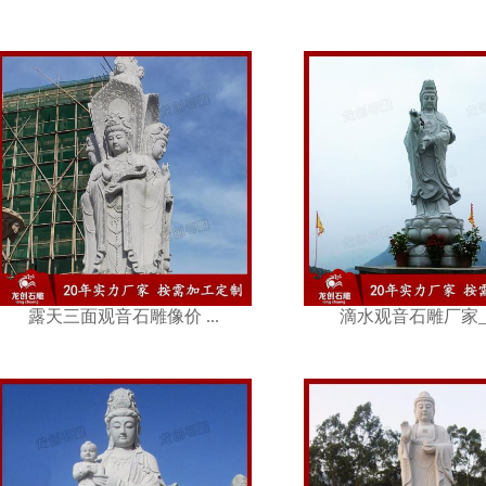
滴水观音石雕厂家_滴 ...
福建石雕佛像厂
露天三面观音石雕像价 ...
滴水观音石雕厂家_滴 