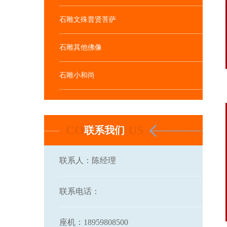
石雕文殊普贤菩萨
花岗岩送子观音石雕 ...
石雕其他佛像
石雕小和尚
联系我们
联系人：陈经理
石雕地藏王菩萨图片及 ...
联系电话：
座机：18959808500