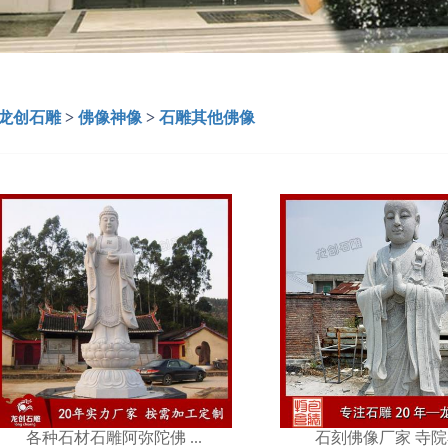
龙创石雕
>
佛像神像
>
石雕其他佛像
石刻佛像厂家 寺院石 ...
石雕佛像定制 
各种石材石雕阿弥陀佛 ...
石刻佛像厂家 寺院石 