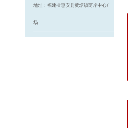
地址：福建省惠安县黄塘镇两岸中心广
场
石雕浮雕佛像介绍及图 ...