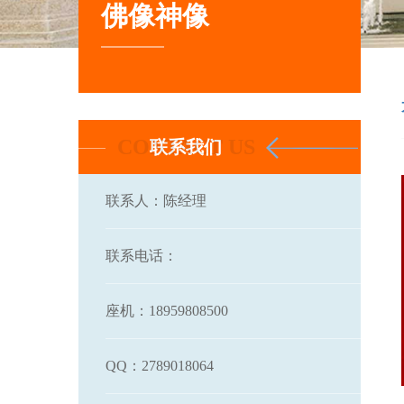
佛像神像
联系我们
联系人：陈经理
联系电话：
座机：18959808500
各种石材石雕阿弥陀佛 ...
QQ：2789018064