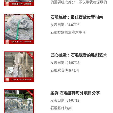
的重要组成部分，不仅承载着深厚的
信仰内涵，还展现了精湛的石雕艺
石雕貔貅：最佳摆放位置指南
术。
发表日期 :24/07/26
石雕貔貅摆放注意事项
匠心独运：石雕观音的雕刻艺术
发表日期 :24/07/23
石雕观音佛像雕刻
案例|石雕墓碑海外项目分享
发表日期 :24/07/12
石雕墓碑雕刻