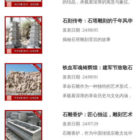
的结晶，承载着深厚的寓意与象征。
它不仅是供奉神灵、祖先时不可或缺
石刻传奇：石塔雕刻的千年风华
的礼器，更是人类精神信仰与美好愿
景的物化体现。
发表日期 :24/08/05
揭秘石塔雕刻背后的故事
铁血军魂铸辉煌：建军节致敬石
雕艺术中的英雄赞歌
发表日期 :24/08/01
革命石雕作为一种独特的艺术形式，
承载着深厚的革命历史与文化内涵，
它们以石材为媒介，通过精湛的雕刻
石雕香炉：匠心独运，雕刻艺术
技艺，将革命英雄人物、革命历史事
与信仰的结晶
件以及革命精神等主题生动地展现出
发表日期 :24/07/29
...
石雕香炉，作为中国传统宗教文化中