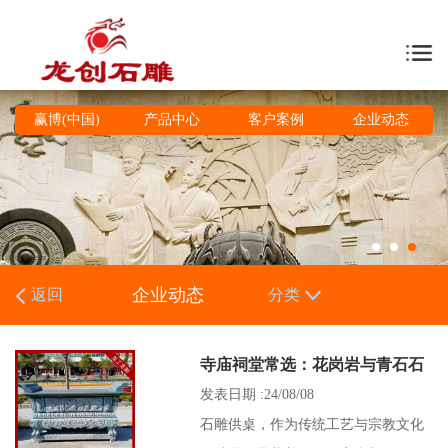
赢博(中国)
产品中心
客户案例
企业动态
企业动态
返回
分类
寺庙祠堂常选：花岗岩与青石石
雕供桌的庄严之选
发表日期 :24/08/08
石雕供桌，作为传统工艺与宗教文化