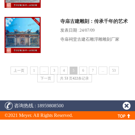
寺庙古建雕刻：传承千年的艺术
瑰宝
发表日期 :24/07/09
寺庙祠堂古建石雕浮雕雕刻厂家
上一页
1
...
3
4
5
6
7
...
53
下一页
共
53
页
422
条记录
咨询热线 : 18959808500
©2021 Meyer. All Rights Reserved.