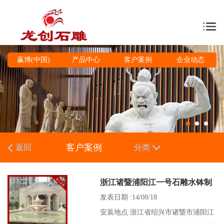
赢博(中国)
产品中心
客户案例
企业动态
客户案例
返回
分类
浙江诸暨浦阳江一号石雕水钵制
作安装
发表日期 :14/08/18
安装地点:浙江省绍兴市诸暨市浦阳江