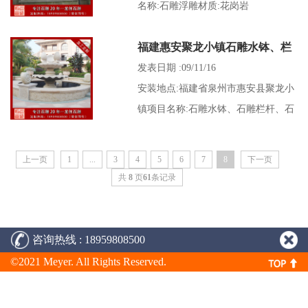
名称:石雕浮雕材质:花岗岩
福建惠安聚龙小镇石雕水钵、栏
杆、浮雕项目
发表日期 :09/11/16
安装地点:福建省泉州市惠安县聚龙小
镇项目名称:石雕水钵、石雕栏杆、石
雕浮雕材质:花岗岩、汉白玉
上一页
1
...
3
4
5
6
7
8
下一页
共
8
页
61
条记录
咨询热线 : 18959808500
©2021 Meyer. All Rights Reserved.