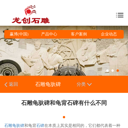
赢博(中国)
产品中心
客户案例
企业动态
石雕龟驮碑
返回
分类
石雕龟驮碑和龟背石碑有什么不同
石雕
龟驮碑
和龟背
石碑
在本质上其实是相同的，它们都代表着一种