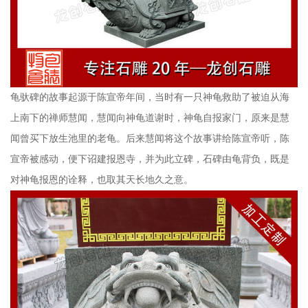
龟驮碑的故事起源于陈宣帝年间，当时有一只神龟救助了被迫从海
上南下的禅师慧闻，慧闻向神龟道谢时，神龟自报家门，原来是慧
闻曾买下放生池里的老龟。后来慧闻将这个故事讲给陈宣帝听，陈
宣帝被感动，便下诏建报恩寺，并为此立碑，石碑由龟背负，既是
对神龟报恩的诠释，也取其天长地久之意。