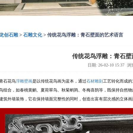
龙创石雕
>
石雕文化
>
传统花鸟浮雕：青石壁面的艺术语言
传统花鸟浮雕：青石壁
日期: 26-02-10 15:37
浏览
青石花鸟
浮雕壁画
是以传统花鸟画为蓝本，通过
石材雕刻
工艺转化而成的
鸟组合，如春桃黄鹂、夏荷翠鸟、秋菊鹌鹑、冬梅喜鹊等，既保持自然物
建筑外墙装饰，它在保持墙面完整性的同时，创造出富有层次感的立体画